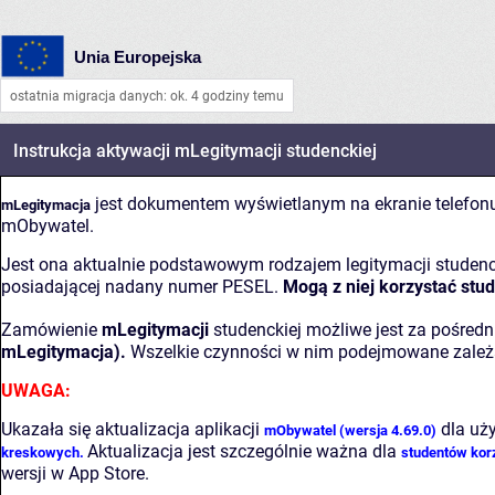
Unia Europejska
ostatnia migracja danych: ok. 4 godziny temu
Instrukcja aktywacji mLegitymacji studenckiej
jest dokumentem wyświetlanym na ekranie telefonu 
mLegitymacja
mObywatel.
Jest ona aktualnie podstawowym rodzajem legitymacji studencki
posiadającej nadany numer PESEL.
Mogą z niej korzystać stude
Zamówienie
mLegitymacji
studenckiej możliwe jest za pośred
mLegitymacja).
Wszelkie czynności w nim podejmowane zależą
UWAGA:
Ukazała się aktualizacja aplikacji
dla uż
mObywatel (wersja 4.69.0)
Aktualizacja jest szczególnie ważna dla
kreskowych.
studentów korz
wersji w App Store.