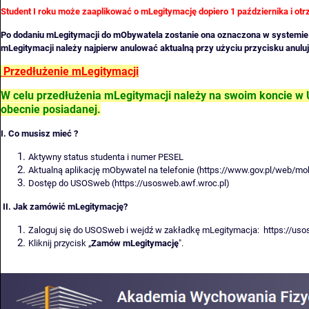
Student I roku może zaaplikować o mLegitymację
dopiero 1 października i ot
Po dodaniu mLegitymacji do mObywatela zostanie ona oznaczona w systemi
mLegitymacji należy najpierw anulować aktualną przy użyciu przycisku anulu
Przedłużenie mLegitymacji
W celu przedłużenia mLegitymacji należy na swoim koncie w
obecnie posiadanej.
I. Co musisz mieć ?
Aktywny status studenta i numer PESEL
Aktualną aplikację mObywatel na telefonie
(https://www.gov.pl/web/mo
Dostęp do USOSweb
(https://usosweb.awf.wroc.pl)
II. Jak zamówić mLegitymację?
Zaloguj się do USOSweb i wejdź w zakładkę mLegitymacja:
https://uso
Kliknij przycisk „
Zamów mLegitymację
".